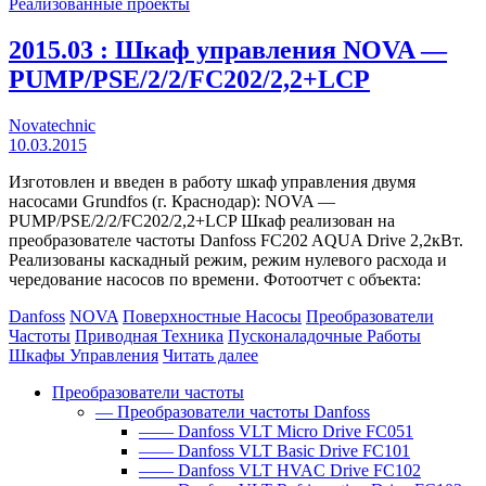
Реализованные проекты
2015.03 : Шкаф управления NOVA —
PUMP/PSE/2/2/FC202/2,2+LCP
Novatechnic
10.03.2015
Изготовлен и введен в работу шкаф управления двумя
насосами Grundfos (г. Краснодар): NOVA —
PUMP/PSE/2/2/FC202/2,2+LCP Шкаф реализован на
преобразователе частоты Danfoss FC202 AQUA Drive 2,2кВт.
Реализованы каскадный режим, режим нулевого расхода и
чередование насосов по времени. Фотоотчет с объекта:
Danfoss
NOVA
Поверхностные Насосы
Преобразователи
Частоты
Приводная Техника
Пусконаладочные Работы
Шкафы Управления
Читать далее
Преобразователи частоты
— Преобразователи частоты Danfoss
—— Danfoss VLT Micro Drive FC051
—— Danfoss VLT Basic Drive FC101
—— Danfoss VLT HVAC Drive FC102