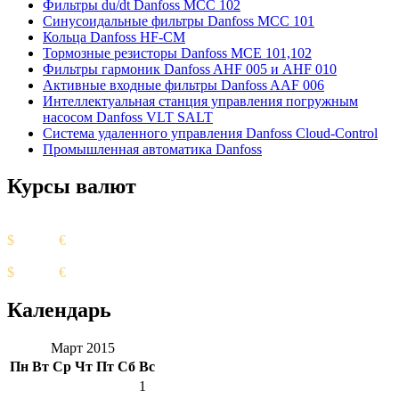
Фильтры du/dt Danfoss MCC 102
Синусоидальные фильтры Danfoss MCC 101
Кольца Danfoss HF-CM
Тормозные резисторы Danfoss MCE 101,102
Фильтры гармоник Danfoss AHF 005 и AHF 010
Активные входные фильтры Danfoss AAF 006
Интеллектуальная станция управления погружным
насосом Danfoss VLT SALT
Система удаленного управления Danfoss Cloud-Control
Промышленная автоматика Danfoss
Курсы валют
Курс ЦБ
$
82.17
€
94.84
Биржевой курс
$
95.85
€
98.82
Календарь
Март 2015
Пн
Вт
Ср
Чт
Пт
Сб
Вс
1