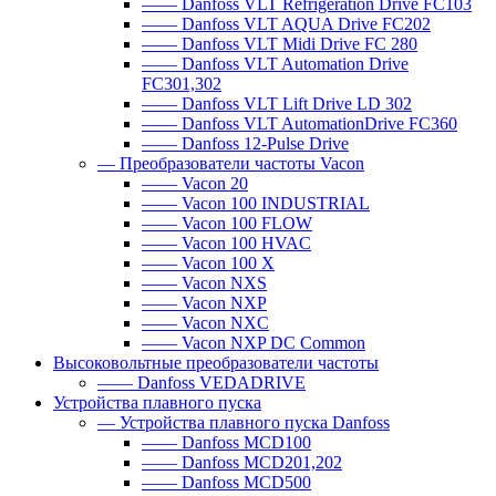
—— Danfoss VLT Refrigeration Drive FC103
—— Danfoss VLT AQUA Drive FC202
—— Danfoss VLT Midi Drive FC 280
—— Danfoss VLT Automation Drive
FC301,302
—— Danfoss VLT Lift Drive LD 302
—— Danfoss VLT AutomationDrive FC360
—— Danfoss 12-Pulse Drive
— Преобразователи частоты Vacon
—— Vacon 20
—— Vacon 100 INDUSTRIAL
—— Vacon 100 FLOW
—— Vacon 100 HVAC
—— Vacon 100 X
—— Vacon NXS
—— Vacon NXP
—— Vacon NXC
—— Vacon NXP DC Common
Высоковольтные преобразователи частоты
—— Danfoss VEDADRIVE
Устройства плавного пуска
— Устройства плавного пуска Danfoss
—— Danfoss MCD100
—— Danfoss MCD201,202
—— Danfoss MCD500