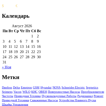
Биржевой курс
$
95.85
€
98.82
Календарь
Август 2026
Пн
Вт
Ср
Чт
Пт
Сб
Вс
1
2
3
4
5
6
7
8
9
10
11
12
13
14
15
16
17
18
19
20
21
22
23
24
25
26
27
28
29
30
31
« Ноя
Метки
Danfoss
Delta
Emotron
GSM
Hyundai
NOVA
Schneider Electric
Segnetics
Seimens
Vacon
WILO
КНС
ОВЕН
Поверхностные Насосы
Преобразователи
Частоты
Приводная Техника
Пусконаладочные Работы
Радиоканал
Ремонт
Приводной Техники
Скважинные Насосы
Устройства Плавного Пуска
Шкафы Управления