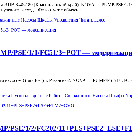
ом ЭЦВ 8-46-180 (Краснодарский край): NOVA — PUMP/PSE/1/1
улевого расхода. Фотоотчет с объекта:
важинные Насосы
Шкафы Управления
Читать далее
UMP/PSE/1/1/FC51/3+POT — модернизац
 насосом Grundfos (ст. Рязанская): NOVA — PUMP/PSE/1/1/FC
хника
Пусконаладочные Работы
Скважинные Насосы
Шкафы Упр
PUMP/PSE/1/2/FC202/11+PLS+PSE2+LSE