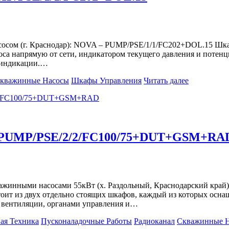
сосом (г. Краснодар): NOVA – PUMP/PSE/1/1/FC202+DOL.15 Шка
са напрямую от сети, индикатором текущего давления и потенц
и индикации.…
кважинные Насосы
Шкафы Управления
Читать далее
 — PUMP/PSE/2/2/FC100/75+DUT+GSM+RA
 скважинными насосами 55кВт (х. Раздольный, Краснодарский
оит из двух отдельно стоящих шкафов, каждый из которых осна
 вентиляции, органами управления и…
ая Техника
Пусконаладочные Работы
Радиоканал
Скважинные 