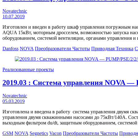
Novatechnic
10.07.2019
Изготовлен и введен в работу шкаф управления погружным на
AQUA 15кВт, моторным дросселем, возможностью запуска насо
оборудованием, системой вентиляции, органами управления 
Danfoss
NOVA
Преобразователи Частоты
Приводная Техника
С
Реализованные проекты
2019.03 : Система управления NOVA
Novatechnic
05.03.2019
Изготовлена и введена в работу система управления двумя
управления двумя скважинными насосами до 75кВт/140А. Сост
выходным фильтром du/dt, защитным оборудованием, системой
GSM
NOVA
Segnetics
Vacon
Преобразователи Частоты
Приводн