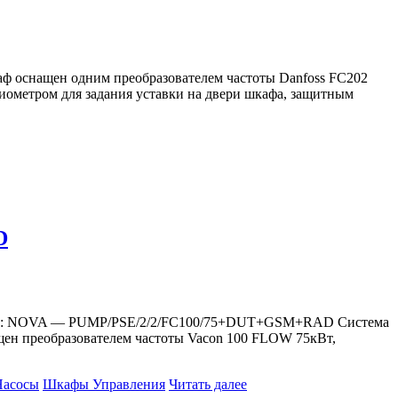
ф оснащен одним преобразователем частоты Danfoss FC202
иометром для задания уставки на двери шкафа, защитным
D
 край): NOVA — PUMP/PSE/2/2/FC100/75+DUT+GSM+RAD Система
щен преобразователем частоты Vacon 100 FLOW 75кВт,
Насосы
Шкафы Управления
Читать далее