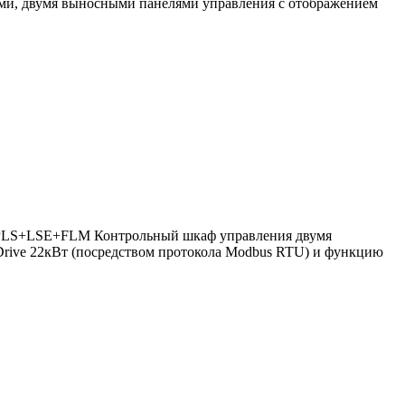
ми, двумя выносными панелями управления с отображением
2+PLS+LSE+FLM Контрольный шкаф управления двумя
rive 22кВт (посредством протокола Modbus RTU) и функцию