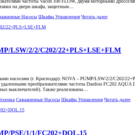
ователями частоты Vacon 100 FLOW, двумя моторными дросселя
ставки на двери шкафа, защитным…
важинные Насосы
Шкафы Управления
Читать далее
PUMP/LSW/2/2/C202/22+PLS+LSE+FLM
жными насосами (г. Краснодар): NOVA – PUMP/LSW/2/2/C202/2
 удаленными преобразователями частоты Danfoss FC202 AQUA D
ковых выключателей). Также реализованы…
Техника
Скважинные Насосы
Шкафы Управления
Читать далее
MP/PSE/1/1/FC202+DOL.15