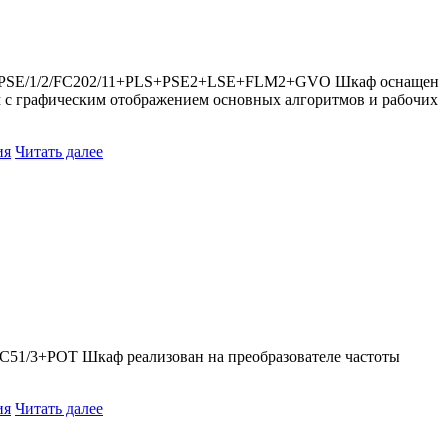
PUMP/PSE/1/2/FC202/11+PLS+PSE2+LSE+FLM2+GVO Шкаф оснащен
м с графическим отображением основных алгоритмов и рабочих
ия
Читать далее
FC51/3+POT Шкаф реализован на преобразователе частоты
ия
Читать далее