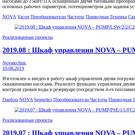
насосами до 15кВт/31А оснащенный двумя типовыми преобраз
основных рабочих параметров, потенциометром для задания у
NOVA
Vacon
Преобразователи Частоты
Приводная Техника
Ск
Реализованные проекты
2019.08 : Шкаф управления NOVA – 
Novatechnic
10.08.2019
Изготовлен и введен в работу шкаф управления двумя погру
скважинными насосами. Реализует функцию управления двумя
контроля уровня воды в резервуаре (посредством 4-ех поплав
Danfoss
NOVA
Segnetics
Преобразователи Частоты
Приводная 
Реализованные проекты
2019.07 : Шкаф управления NOVA – PU