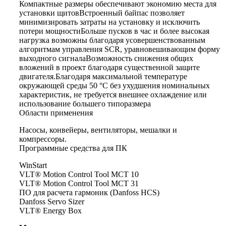
Компактные размеры обеспечивают экономию места для
установки щитовВстроенный байпас позволяет
минимизировать затраты на установку и исключить
потери мощностиБольше пусков в час и более высокая
нагрузка возможны благодаря усовершенствованным
алгоритмам управления SCR, уравновешивающим форму
выходного сигналаВозможность снижения общих
вложений в проект благодаря существенной защите
двигателя.Благодаря максимальной температуре
окружающей среды 50 °C без ухудшения номинальных
характеристик, не требуется внешнее охлаждение или
использование большего типоразмера
Области применения
Насосы, конвейеры, вентиляторы, мешалки и
компрессоры.
Программные средства для ПК
WinStart
VLT® Motion Control Tool MCT 10
VLT® Motion Control Tool MCT 31
ПО для расчета гармоник (Danfoss HCS)
Danfoss Servo Sizer
VLT® Energy Box