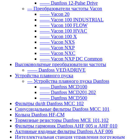
—— Danfoss 12-Pulse Drive
— Преобразователи частоты Vacon
—— Vacon 20
—— Vacon 100 INDUSTRIAL
—— Vacon 100 FLOW
—— Vacon 100 HVAC
—— Vacon 100 X
—— Vacon NXS
—— Vacon NXP
—— Vacon NXC
—— Vacon NXP DC Common
Высоковольтные преобразователи частоты
—— Danfoss VEDADRIVE
Устройства плавного пуска
— Устройства плавного пуска Danfoss
—— Danfoss MCD100
—— Danfoss MCD201,202
—— Danfoss MCD500
Фильтры du/dt Danfoss MCC 102
Синусоидальные фильтры Danfoss MCC 101
Кольца Danfoss HF-CM
Тормозные резисторы Danfoss MCE 101,102
Фильтры гармоник Danfoss AHF 005 и AHF 010
Активные входные фильтры Danfoss AAF 006
Интеллектуальная станция управления погружным