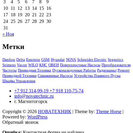
3
4
5
6
7
8
9
10
11
12
13
14
15
16
17
18
19
20
21
22
23
24
25
26
27
28
29
30
31
« Ноя
Метки
Danfoss
Delta
Emotron
GSM
Hyundai
NOVA
Schneider Electric
Segnetics
Seimens
Vacon
WILO
КНС
ОВЕН
Поверхностные Насосы
Преобразователи
Частоты
Приводная Техника
Пусконаладочные Работы
Радиоканал
Ремонт
Приводной Техники
Скважинные Насосы
Устройства Плавного Пуска
Шкафы Управления
+7 912 314-99-19 +7 918 110-75-74
info@novatechnic.ru
г. Магнитогорск
Copyright © 2026
НОВАТЕХНИК
| Theme by:
Theme Horse
|
Powered by:
WordPress
Обратный звонок
Ошибка:
Контактная форма не найдена.