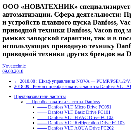
ООО «НОВАТЕХНИК» специализируется 
автоматизации. Сфера деятельности: П
и устройств плавного пуска Danfoss, V
приводной техники Danfoss, Vacon под 
рамках заводской гарантии, так и в по
использующих приводную технику Danfo
приводной техники других брендов на D
Novatechnic
09.08.2018
←
2018.08 : Шкаф управления NOVA — PUMP/PSE/1/2/V2
2018.09 : Ремонт преобразователя частоты Danfoss VL
Преобразователи частоты
— Преобразователи частоты Danfoss
—— Danfoss VLT Micro Drive FC051
—— Danfoss VLT Basic Drive FC101
—— Danfoss VLT HVAC Drive FC102
—— Danfoss VLT Refrigeration Drive FC103
—— Danfoss VLT AQUA Drive FC202