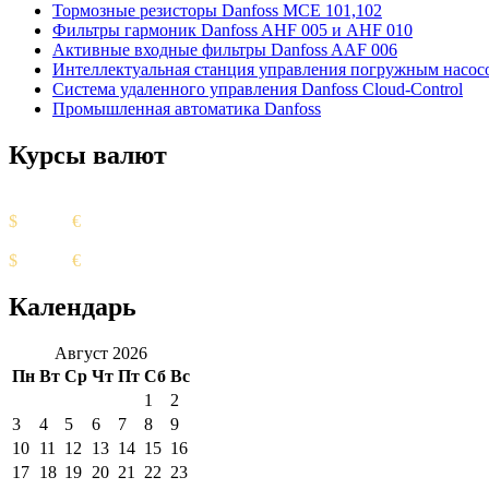
Тормозные резисторы Danfoss MCE 101,102
Фильтры гармоник Danfoss AHF 005 и AHF 010
Активные входные фильтры Danfoss AAF 006
Интеллектуальная станция управления погружным насос
Система удаленного управления Danfoss Cloud-Control
Промышленная автоматика Danfoss
Курсы валют
Курс ЦБ
$
82.17
€
94.84
Биржевой курс
$
95.85
€
98.82
Календарь
Август 2026
Пн
Вт
Ср
Чт
Пт
Сб
Вс
1
2
3
4
5
6
7
8
9
10
11
12
13
14
15
16
17
18
19
20
21
22
23