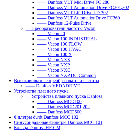
—— Danfoss VLT Midi Drive FC 280
—— Danfoss VLT Automation Drive FC301,302
—— Danfoss VLT Lift Drive LD 302
—— Danfoss VLT AutomationDrive FC360
—— Danfoss 12-Pulse Drive
— Преобразователи частоты Vacon
—— Vacon 20
—— Vacon 100 INDUSTRIAL
—— Vacon 100 FLOW
—— Vacon 100 HVAC
—— Vacon 100 X
—— Vacon NXS
—— Vacon NXP
—— Vacon NXC
—— Vacon NXP DC Common
Высоковольтные преобразователи частоты
—— Danfoss VEDADRIVE
Устройства плавного пуска
— Устройства плавного пуска Danfoss
—— Danfoss MCD100
—— Danfoss MCD201,202
—— Danfoss MCD500
Фильтры du/dt Danfoss MCC 102
Синусоидальные фильтры Danfoss MCC 101
Кольца Danfoss HF-CM